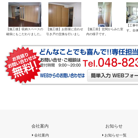
たしました。
張り替えを行いました。
を２か所取り付けました。
りまし
結露や防音断熱の面で最高
の役割を発揮してくれま
す。
【工事
【施工後】収納スペースの
【施工後】お部屋に合わせ
【施工前】玄関からみた室
す。全
確保にもこだわりました。
引き戸の交換を行いまし
内の様子です。
大規模
たっぷり収納できるので、
た。クローゼットもお部屋
た。近
さらにお部屋全体が広く感
に合わせ交換し、高級感が
全を尽
じられるようになりまし
でました。
た。
た。
会社案内
お知らせ
会社案内
お知らせ一覧