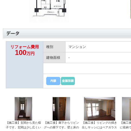
リフォーム費用
種別
マンション
100
万円
建物面積
-
【施工後】玄関から見た様
【施工後】廊下からリビン
【施工後】リビングの掃き
【施工
子です。玄関は少し広くい
グへの廊下です。壁と床の
出しサッシにはペアガラス
に収納